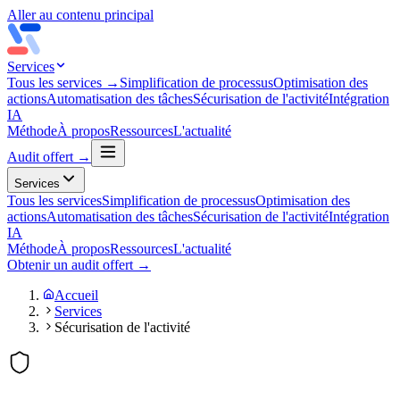
Aller au contenu principal
Services
Tous les services →
Simplification de processus
Optimisation des
actions
Automatisation des tâches
Sécurisation de l'activité
Intégration
IA
Méthode
À propos
Ressources
L'actualité
Audit offert →
Services
Tous les services
Simplification de processus
Optimisation des
actions
Automatisation des tâches
Sécurisation de l'activité
Intégration
IA
Méthode
À propos
Ressources
L'actualité
Obtenir un audit offert →
Accueil
Services
Sécurisation de l'activité