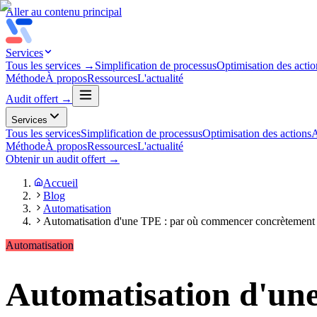
Aller au contenu principal
Services
Tous les services →
Simplification de processus
Optimisation des actio
Méthode
À propos
Ressources
L'actualité
Audit offert →
Services
Tous les services
Simplification de processus
Optimisation des actions
A
Méthode
À propos
Ressources
L'actualité
Obtenir un audit offert →
Accueil
Blog
Automatisation
Automatisation d'une TPE : par où commencer concrètement
Automatisation
Automatisation d'un