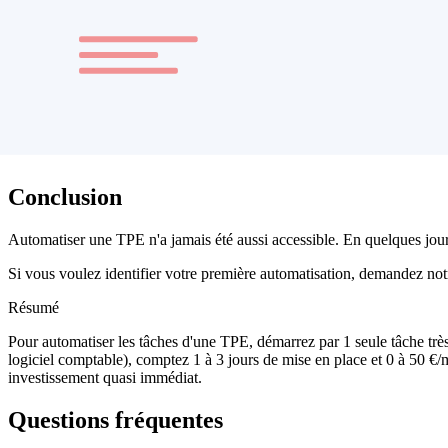
Si vous-même ne savez pas comment vous traitez tel cas, l'outil ne sau
Choisir un outil trop puissant.
Une TPE n'a pas besoin de Salesforce ni de SAP. Préférez des outils 
Faire tout seul sans documenter.
Si vous êtes le seul à comprendre vos automatisations, vous créez u
Conclusion
Automatiser une TPE n'a jamais été aussi accessible. En quelques jours
Si vous voulez identifier votre première automatisation, demandez no
Résumé
Pour automatiser les tâches d'une TPE, démarrez par 1 seule tâche très 
logiciel comptable), comptez 1 à 3 jours de mise en place et 0 à 50 €/m
investissement quasi immédiat.
Questions fréquentes