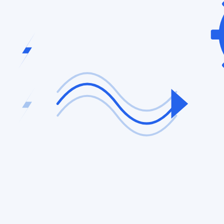
hoses : un peu de temps libre, une équipe rassurée sur le concept, et un
ois. Au bout d'un an, vous avez transformé votre quotidien sans projet 
 ?
e, rappel) : 0 € de mise en place + 0 à 30 €/mois.
ception) : 1 500 à 4 000 € + 20 à 80 €/mois.
5 000 à 12 000 € + 50 à 150 €/mois.
ion, le retour sur investissement est généralement atteint en 2 à 4 mois