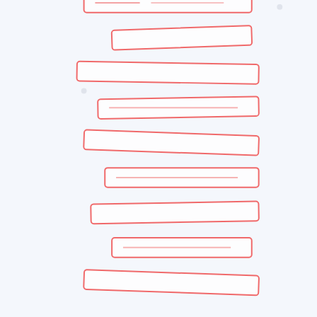
Étape 4 - Déployer puis enchaîner
Une fois la première automatisation stabilisée, vous avez gagné trois c
la deuxième tâche à automatiser.
Le rythme idéal en TPE : une nouvelle automatisation tous les 1 à 2 m
Combien ça coûte vraiment pour une TPE
Voici les fourchettes typiques observées sur nos missions TPE :
Automatisation simple en autonomie
(synchronisation, relanc
Automatisation accompagnée
(avec un consultant pour la con
Pack démarrage TPE
(3 à 5 automatisations en 1 mission) : 
Pour une TPE qui économise 5 heures par semaine grâce à l'automatisat
Les 3 erreurs à éviter
Vouloir automatiser des processus pas clairs.