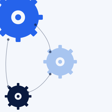
e réelle compréhension de l'outil. C'est le bon moment pour identifier
lourd ni dépense importante.
.