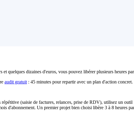
ra pas non plus. Clarifiez d'abord, automatisez ensuite.
simples, accessibles, abandonnables.
ne dépendance dangereuse. Notez tout dans un document partagé.
 et quelques dizaines d'euros, vous pouvez libérer plusieurs heures par 
tre
audit gratuit
: 45 minutes pour repartir avec un plan d'action concret.
répétitive (saisie de factures, relances, prise de RDV), utilisez un outi
ois d'abonnement. Un premier projet bien choisi libère 3 à 8 heures par 