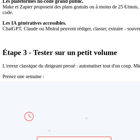
Les plateformes no-code grand public.
Make et Zapier proposent des plans gratuits ou à moins de 25 €/mois, 
code.
Les IA génératives accessibles.
ChatGPT, Claude ou Mistral peuvent rédiger, classer, extraire - souvent
Étape 3 - Tester sur un petit volume
L'erreur classique du dirigeant pressé : automatiser tout d'un coup. Mie
Prenez une semaine :
Configurez votre automatisation.
Faites-la tourner en parallèle de votre méthode actuelle
Comparez les résultats : temps gagné, erreurs, retours clients. Si
Cette phase de test de 5 à 10 jours évite 80 % des déconvenues.