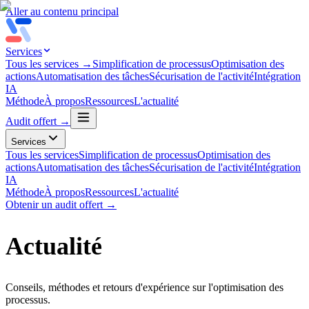
Aller au contenu principal
Services
Tous les services →
Simplification de processus
Optimisation des
actions
Automatisation des tâches
Sécurisation de l'activité
Intégration
IA
Méthode
À propos
Ressources
L'actualité
Audit offert →
Services
Tous les services
Simplification de processus
Optimisation des
actions
Automatisation des tâches
Sécurisation de l'activité
Intégration
IA
Méthode
À propos
Ressources
L'actualité
Obtenir un audit offert →
Actualité
Conseils, méthodes et retours d'expérience sur l'optimisation des
processus.