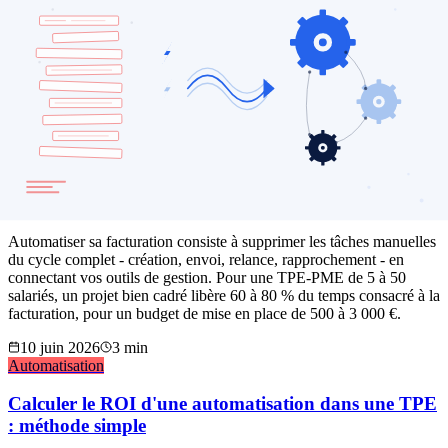
Un abonnement à ChatGPT ne transforme pas une TPE-PME : c'est
un outil, pas une stratégie. Sans processus autour - quelles tâches,
avec quelles données, validées par qui - il reste cantonné à un usage
individuel ponctuel, jamais à un vrai gain collectif mesurable.
15 juillet 2026
3
min
Automatisation
Automatiser sa facturation en TPE-PME : le guide
complet pour gagner du temps
Automatiser sa facturation consiste à supprimer les tâches manuelles
du cycle complet - création, envoi, relance, rapprochement - en
connectant vos outils de gestion. Pour une TPE-PME de 5 à 50
salariés, un projet bien cadré libère 60 à 80 % du temps consacré à la
facturation, pour un budget de mise en place de 500 à 3 000 €.
10 juin 2026
3
min
Automatisation
Calculer le ROI d'une automatisation dans une TPE
: méthode simple